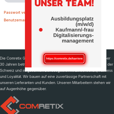
Passwort vergessen?
Benutzername vergessen?
Die Comretix GmbH ist ein IT Systemhaus aus Tuttlingen. Seit über
30 Jahren betreuen wir unsere Kunden in Baden-Württemberg, der
Schweiz und im gesamten Bundesgebiet mit Leidenschaft, Fairness
und Loyalität. Wir bauen auf eine zuverlässige Partnerschaft mit
unseren Lieferanten und Kunden. Unseren Mitarbeitern stehen wir
auf Augenhöhe gegenüber.